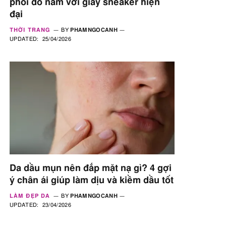
phối đồ nam với giày sneaker hiện
đại
THỜI TRANG
BY
PHAMNGOCANH
UPDATED:
25/04/2026
Da dầu mụn nên đắp mặt nạ gì? 4 gợi
ý chân ái giúp làm dịu và kiềm dầu tốt
LÀM ĐẸP DA
BY
PHAMNGOCANH
UPDATED:
23/04/2026