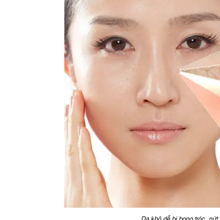
Da khô dễ bị bong tróc, nứt 