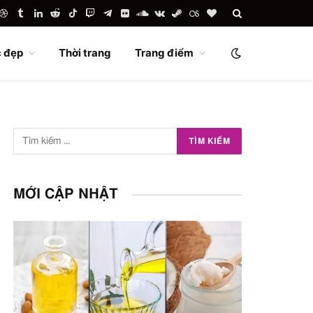
uTube
Dribbble
Tumblr
LinkedIn
Reddit
TikTok
Twitch
Telegram
Flickr
SoundCloud
VKontakte
Steam
Last.fm
BlogLovin
 đẹp
Thời trang
Trang điểm
MỚI CẬP NHẬT