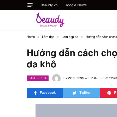
Beaudy.vn
Google News
»
»
»
Home
Làm đẹp
Làm đẹp da
Hướng dẫn cách chọn 
Hướng dẫn cách chọ
da khô
LÀM ĐẸP DA
BY
ZOELEE99
UPDATED:
01/02/2
Facebook
Twitter
P