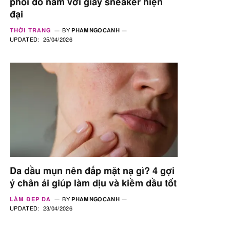
phối đồ nam với giày sneaker hiện
đại
THỜI TRANG
BY
PHAMNGOCANH
UPDATED:
25/04/2026
Da dầu mụn nên đắp mặt nạ gì? 4 gợi
ý chân ái giúp làm dịu và kiềm dầu tốt
LÀM ĐẸP DA
BY
PHAMNGOCANH
UPDATED:
23/04/2026