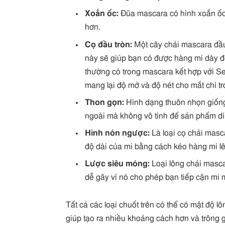
Xoắn ốc:
Đũa mascara có hình xoắn ốc 
hơn.
Cọ đầu tròn:
Một cây chải mascara đầu 
này sẽ giúp bạn có được hàng mi dày đ
thường có trong mascara kết hợp với Se
mang lại độ mở và độ nét cho mắt chỉ tr
Thon gọn:
Hình dạng thuôn nhọn giống
ngoài mà không vô tình để sản phẩm dí
Hình nón ngược:
Là loại cọ chải masc
độ dài của mi bằng cách kéo hàng mi lê
Lược siêu mỏng:
Loại lông chải masc
dễ gãy vì nó cho phép bạn tiếp cận mi
Tất cả các loại chuốt trên có thể có mật độ
giúp tạo ra nhiều khoảng cách hơn và trông g