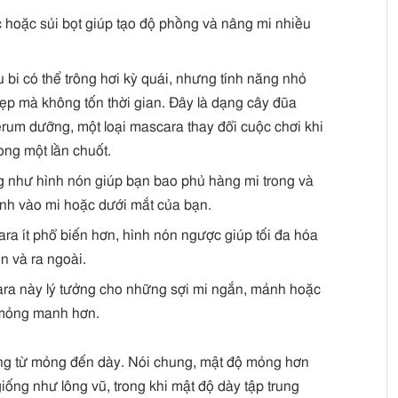
hoặc sủi bọt giúp tạo độ phồng và nâng mi nhiều
bi có thể trông hơi kỳ quái, nhưng tính năng nhỏ
ẹp mà không tốn thời gian. Đây là dạng cây đũa
rum dưỡng, một loại mascara thay đổi cuộc chơi khi
ong một lần chuốt.
 như hình nón giúp bạn bao phủ hàng mi trong và
nh vào mi hoặc dưới mắt của bạn.
ara ít phổ biến hơn, hình nón ngược giúp tối đa hóa
n và ra ngoài.
ara này lý tưởng cho những sợi mi ngắn, mảnh hoặc
 mỏng manh hơn.
 lông từ mỏng đến dày. Nói chung, mật độ mỏng hơn
iống như lông vũ, trong khi mật độ dày tập trung