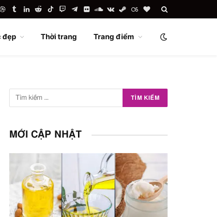
uTube
Dribbble
Tumblr
LinkedIn
Reddit
TikTok
Twitch
Telegram
Flickr
SoundCloud
VKontakte
Steam
Last.fm
BlogLovin
 đẹp
Thời trang
Trang điểm
MỚI CẬP NHẬT