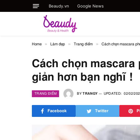
Beaudy.vn
Google News
»
»
»
Home
Làm đẹp
Trang điểm
Cách chọn mascara phù 
Cách chọn mascara 
giản hơn bạn nghĩ !
TRANG ĐIỂM
BY
TRANGY
UPDATED:
02/02/202
Facebook
Twitter
P