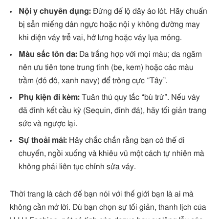
Nội y chuyên dụng:
Đừng để lộ dây áo lót. Hãy chuẩn
bị sẵn miếng dán ngực hoặc nội y không đường may
khi diện váy trễ vai, hở lưng hoặc váy lụa mỏng.
Màu sắc tôn da:
Da trắng hợp với mọi màu; da ngăm
nên ưu tiên tone trung tính (be, kem) hoặc các màu
trầm (đỏ đô, xanh navy) để trông cực “Tây”.
Phụ kiện đi kèm:
Tuân thủ quy tắc “bù trừ”. Nếu váy
đã đính kết cầu kỳ (Sequin, đính đá), hãy tối giản trang
sức và ngược lại.
Sự thoải mái:
Hãy chắc chắn rằng bạn có thể di
chuyển, ngồi xuống và khiêu vũ một cách tự nhiên mà
không phải liên tục chỉnh sửa váy.
Thời trang là cách để bạn nói với thế giới bạn là ai mà
không cần mở lời. Dù bạn chọn sự tối giản, thanh lịch của