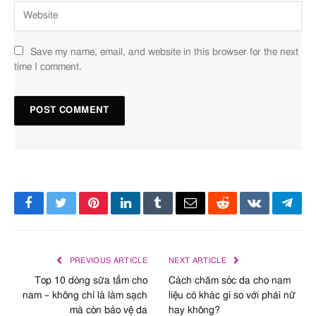
Save my name, email, and website in this browser for the next
time I comment.
Facebook
Twitter
Pinterest
LinkedIn
Tumblr
Email
Reddit
VKontakte
Tele
PREVIOUS ARTICLE
NEXT ARTICLE
Top 10 dòng sữa tắm cho
Cách chăm sóc da cho nam
nam – không chỉ là làm sạch
liệu có khác gì so với phái nữ
mà còn bảo vệ da
hay không?