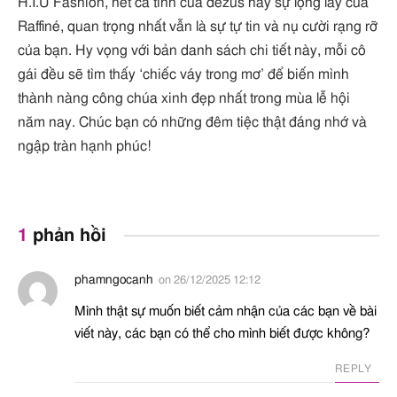
H.I.U Fashion, nét cá tính của dezus hay sự lộng lẫy của
Raffiné, quan trọng nhất vẫn là sự tự tin và nụ cười rạng rỡ
của bạn. Hy vọng với bản danh sách chi tiết này, mỗi cô
gái đều sẽ tìm thấy ‘chiếc váy trong mơ’ để biến mình
thành nàng công chúa xinh đẹp nhất trong mùa lễ hội
năm nay. Chúc bạn có những đêm tiệc thật đáng nhớ và
ngập tràn hạnh phúc!
1
phản hồi
phamngocanh
on
26/12/2025 12:12
Mình thật sự muốn biết cảm nhận của các bạn về bài
viết này, các bạn có thể cho mình biết được không?
REPLY