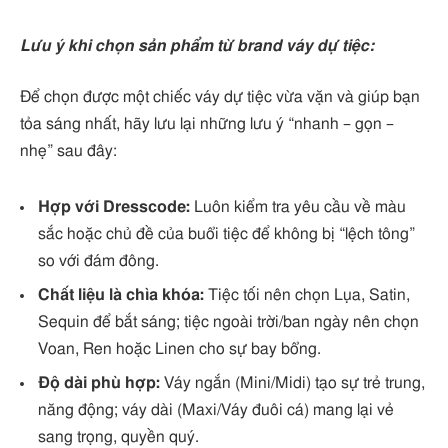
Lưu ý khi chọn sản phẩm từ brand váy dự tiệc:
Để chọn được một chiếc váy dự tiệc vừa vặn và giúp bạn
tỏa sáng nhất, hãy lưu lại những lưu ý “nhanh – gọn –
nhẹ” sau đây:
Hợp với Dresscode:
Luôn kiểm tra yêu cầu về màu
sắc hoặc chủ đề của buổi tiệc để không bị “lệch tông”
so với đám đông.
Chất liệu là chìa khóa:
Tiệc tối nên chọn Lụa, Satin,
Sequin để bắt sáng; tiệc ngoài trời/ban ngày nên chọn
Voan, Ren hoặc Linen cho sự bay bổng.
Độ dài phù hợp:
Váy ngắn (Mini/Midi) tạo sự trẻ trung,
năng động; váy dài (Maxi/Váy đuôi cá) mang lại vẻ
sang trọng, quyền quý.